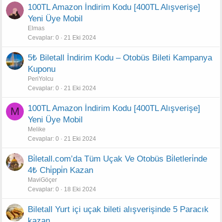
100TL Amazon İndirim Kodu [400TL Alışverişe]
Yeni Üye Mobil
Elmas
Cevaplar
0
21 Eki 2024
5₺ Biletall İndirim Kodu – Otobüs Bileti Kampanya
Kuponu
PeriYolcu
Cevaplar
0
21 Eki 2024
100TL Amazon İndirim Kodu [400TL Alışverişe]
M
Yeni Üye Mobil
Melike
Cevaplar
0
21 Eki 2024
Bi̇letall.com’da Tüm Uçak Ve Otobüs Bi̇letleri̇nde
4₺ Chi̇ppi̇n Kazan
MaviGöçer
Cevaplar
0
18 Eki 2024
Biletall Yurt içi uçak bileti alışverişinde 5 Paracık
kazan