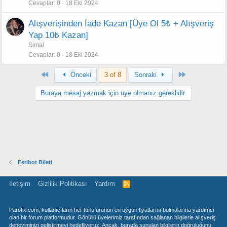
Cevaplar
0
18 Eki 2024
Alışverişinden İade Kazan [Üye Ol 5₺ + Alışveriş
Yap 10₺ Kazan]
Simal
Cevaplar
0
18 Eki 2024
First
Last
Önceki
3 of 8
Sonraki
Buraya mesaj yazmak için üye olmanız gereklidir.
Feribot Bileti
İletişim
Gizlilik Politikası
Yardım
R
S
S
Parofix.com, kullanıcıların her türlü ürünün en uygun fiyatlarını bulmalarına yardımcı
olan bir forum platformudur. Gönüllü üyelerimiz tarafından sağlanan bilgilerle alışveriş
deneyiminizi geliştirmeyi hedefliyoruz. Ancak, burada sunulan bilgilerin doğruluğunu