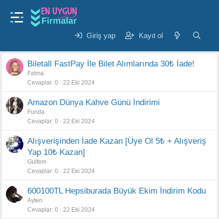
Feribot Bileti
Biletall.com Kupon Kodları
Giriş yap
Kayıt ol
Filtreler
Biletall FastPay İle Bilet Alımlarında 30₺ İade!
Fatma
Cevaplar
0
22 Eki 2024
Amazon Dünya Kahve Günü İndirimi
Funda
Cevaplar
0
22 Eki 2024
Alışverişinden İade Kazan [Üye Ol 5₺ + Alışveriş
Yap 10₺ Kazan]
Gulfem
Cevaplar
0
22 Eki 2024
600100TL Hepsiburada Büyük Ekim İndirim Kodu
Ayten
Cevaplar
0
22 Eki 2024