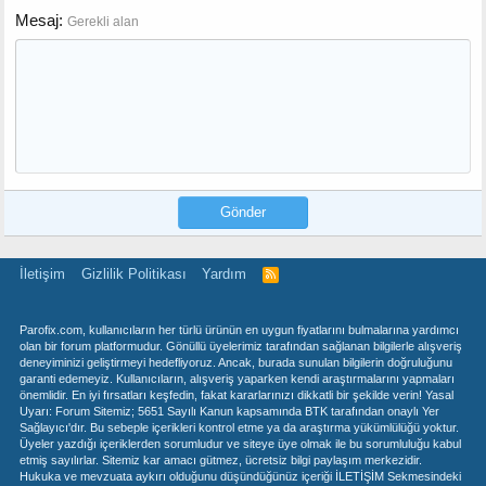
Mesaj
Gerekli alan
Gönder
İletişim
Gizlilik Politikası
Yardım
R
S
S
Parofix.com, kullanıcıların her türlü ürünün en uygun fiyatlarını bulmalarına yardımcı
olan bir forum platformudur. Gönüllü üyelerimiz tarafından sağlanan bilgilerle alışveriş
deneyiminizi geliştirmeyi hedefliyoruz. Ancak, burada sunulan bilgilerin doğruluğunu
garanti edemeyiz. Kullanıcıların, alışveriş yaparken kendi araştırmalarını yapmaları
önemlidir. En iyi fırsatları keşfedin, fakat kararlarınızı dikkatli bir şekilde verin! Yasal
Uyarı: Forum Sitemiz; 5651 Sayılı Kanun kapsamında BTK tarafından onaylı Yer
Sağlayıcı'dır. Bu sebeple içerikleri kontrol etme ya da araştırma yükümlülüğü yoktur.
Üyeler yazdığı içeriklerden sorumludur ve siteye üye olmak ile bu sorumluluğu kabul
etmiş sayılırlar. Sitemiz kar amacı gütmez, ücretsiz bilgi paylaşım merkezidir.
Hukuka ve mevzuata aykırı olduğunu düşündüğünüz içeriği İLETİŞİM Sekmesindeki