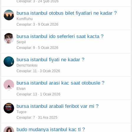
Cevaplar
3
24 Şub 2026
bursa istanbul otobus bilet fiyatlari ne kadar ?
KumRuhu
Cevaplar
3
9 Ocak 2026
bursa istanbul ido seferleri saat kacta ?
Serpil
Cevaplar
9
5 Ocak 2026
bursa istanbul fiyati ne kadar ?
DenizYankısı
Cevaplar
11
3 Ocak 2026
bursa istanbul arasi kac saat otobusle ?
Elvan
Cevaplar
13
1 Ocak 2026
bursa istanbul arabali feribot var mi ?
Tugce
Cevaplar
7
31 Ara 2025
budo mudanya istanbul kac tl ?