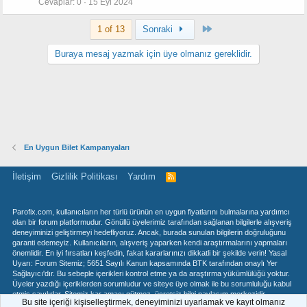
Cevaplar
0
15 Eyl 2024
Last
1 of 13
Sonraki
Buraya mesaj yazmak için üye olmanız gereklidir.
En Uygun Bilet Kampanyaları
İletişim
Gizlilik Politikası
Yardım
R
S
S
Parofix.com, kullanıcıların her türlü ürünün en uygun fiyatlarını bulmalarına yardımcı
olan bir forum platformudur. Gönüllü üyelerimiz tarafından sağlanan bilgilerle alışveriş
deneyiminizi geliştirmeyi hedefliyoruz. Ancak, burada sunulan bilgilerin doğruluğunu
garanti edemeyiz. Kullanıcıların, alışveriş yaparken kendi araştırmalarını yapmaları
önemlidir. En iyi fırsatları keşfedin, fakat kararlarınızı dikkatli bir şekilde verin! Yasal
Uyarı: Forum Sitemiz; 5651 Sayılı Kanun kapsamında BTK tarafından onaylı Yer
Sağlayıcı'dır. Bu sebeple içerikleri kontrol etme ya da araştırma yükümlülüğü yoktur.
Üyeler yazdığı içeriklerden sorumludur ve siteye üye olmak ile bu sorumluluğu kabul
etmiş sayılırlar. Sitemiz kar amacı gütmez, ücretsiz bilgi paylaşım merkezidir.
Bu site içeriği kişiselleştirmek, deneyiminizi uyarlamak ve kayıt olmanız
Hukuka ve mevzuata aykırı olduğunu düşündüğünüz içeriği İLETİŞİM Sekmesindeki