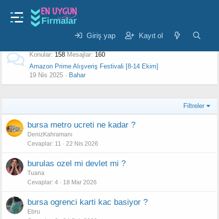
En Uygun Bilet Kampanyaları
Feribot Bileti
Giriş yap
Kayıt ol
Biletall.com Kupon Kodları
Konular
158
Mesajlar
160
Amazon Prime Alışveriş Festivali [8-14 Ekim]
19 Nis 2025
Bahar
Filtreler
bursa metro ucreti ne kadar ?
DenizKahramanı
Cevaplar
11
22 Nis 2026
burulas ozel mi devlet mi ?
Tuana
Cevaplar
4
18 Mar 2026
bursa ogrenci karti kac basiyor ?
Ebru