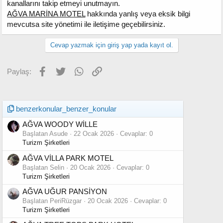
kanallarını takip etmeyi unutmayın.
AĞVA MARİNA MOTEL
hakkında yanlış veya eksik bilgi
mevcutsa site yönetimi ile iletişime geçebilirsiniz.
Cevap yazmak için giriş yap yada kayıt ol.
Facebook
Twitter
WhatsApp
Link
Paylaş:
benzerkonular_benzer_konular
AĞVA WOODY WİLLE
Başlatan Asude
22 Ocak 2026
Cevaplar: 0
Turizm Şirketleri
AĞVA VİLLA PARK MOTEL
Başlatan Selin
20 Ocak 2026
Cevaplar: 0
Turizm Şirketleri
AĞVA UĞUR PANSİYON
Başlatan PeriRüzgar
20 Ocak 2026
Cevaplar: 0
Turizm Şirketleri