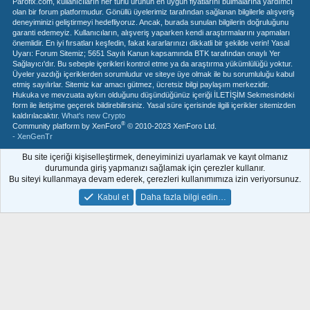
Parofix.com, kullanıcıların her türlü ürünün en uygun fiyatlarını bulmalarına yardımcı
olan bir forum platformudur. Gönüllü üyelerimiz tarafından sağlanan bilgilerle alışveriş
deneyiminizi geliştirmeyi hedefliyoruz. Ancak, burada sunulan bilgilerin doğruluğunu
garanti edemeyiz. Kullanıcıların, alışveriş yaparken kendi araştırmalarını yapmaları
önemlidir. En iyi fırsatları keşfedin, fakat kararlarınızı dikkatli bir şekilde verin! Yasal
Uyarı: Forum Sitemiz; 5651 Sayılı Kanun kapsamında BTK tarafından onaylı Yer
Sağlayıcı'dır. Bu sebeple içerikleri kontrol etme ya da araştırma yükümlülüğü yoktur.
Üyeler yazdığı içeriklerden sorumludur ve siteye üye olmak ile bu sorumluluğu kabul
etmiş sayılırlar. Sitemiz kar amacı gütmez, ücretsiz bilgi paylaşım merkezidir.
Hukuka ve mevzuata aykırı olduğunu düşündüğünüz içeriği İLETİŞİM Sekmesindeki
form ile iletişime geçerek bildirebilirsiniz. Yasal süre içerisinde ilgili içerikler sitemizden
kaldırılacaktır.
What's new Crypto
®
Community platform by XenForo
© 2010-2023 XenForo Ltd.
- XenGenTr
Bu site içeriği kişiselleştirmek, deneyiminizi uyarlamak ve kayıt olmanız
durumunda giriş yapmanızı sağlamak için çerezler kullanır.
Bu siteyi kullanmaya devam ederek, çerezleri kullanımımıza izin veriyorsunuz.
Kabul et
Daha fazla bilgi edin…