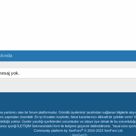
kkında
mesaj yok.
ına yardımcı olan bir forum platformudur. Gönüllü üyelerimiz tarafından sağlanan bilgilerle alış
ını yapmaları önemlidir. En iyi fırsatları keşfedin, fakat kararlarınızı dikkatli bir şekilde ve
mlülüğü yoktur. Üyeler yazdığı içeriklerden sorumludur ve siteye üye olmak ile bu sorumluluğu 
çeriği İLETİŞİM Sekmesindeki form ile iletişime geçerek bildirebilirsiniz. Yasal süre içerisinde
®
Community platform by XenForo
© 2010-2023 XenForo Ltd.
- XenGenTr