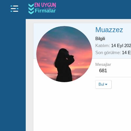
Muazzez
Bilgili
Katılım
14 Eyl 20
Son görülme
14 E
Mesajlar
681
Bul