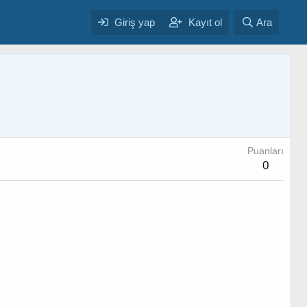
Giriş yap
Kayıt ol
Ara
Puanları
0