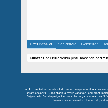
Profil mesajları
Son aktivite
Gönderiler
Ha
Muazzez adlı kullanıcının profili hakkında henüz 
Parofix.com, kullanıcıların her türlü ürünün en uygun fiyatlarını bulmalar
garanti edemeyiz. Kullanıcıların, alışveriş yaparken kendi araştırmalar
Sağlayıcı'dır. Bu sebeple içerikleri kontrol etme ya da araştırma yükü
Hukuka ve mevzuata aykırı olduğunu düşündüğünüz i