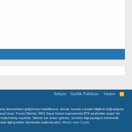
İletişim
Gizlilik Politikası
Yardım
R
S
S
veriş deneyiminizi geliştirmeyi hedefliyoruz. Ancak, burada sunulan bilgilerin doğruluğunu
rin! Yasal Uyarı: Forum Sitemiz; 5651 Sayılı Kanun kapsamında BTK tarafından onaylı Yer
kabul etmiş sayılırlar. Sitemiz kar amacı gütmez, ücretsiz bilgi paylaşım merkezidir.
 ilgili içerikler sitemizden kaldırılacaktır.
What's new Crypto