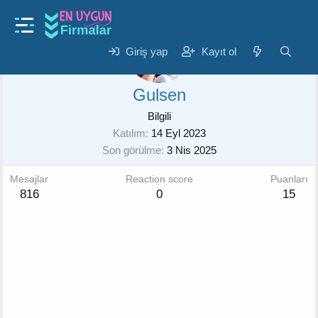
Giriş yap
Kayıt ol
Gulsen
Bilgili
Katılım
14 Eyl 2023
Son görülme
3 Nis 2025
Mesajlar
Reaction score
Puanları
816
0
15