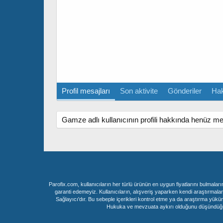
Profil mesajları
Son aktivite
Gönderiler
Ha
Gamze adlı kullanıcının profili hakkında henüz me
Parofix.com, kullanıcıların her türlü ürünün en uygun fiyatlarını bulmalar
garanti edemeyiz. Kullanıcıların, alışveriş yaparken kendi araştırmalar
Sağlayıcı'dır. Bu sebeple içerikleri kontrol etme ya da araştırma yükü
Hukuka ve mevzuata aykırı olduğunu düşündüğünüz i