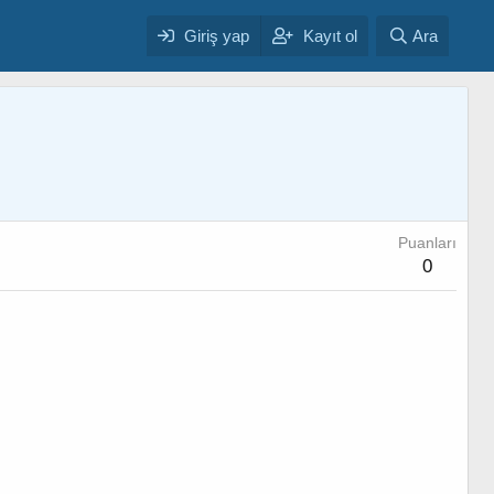
Giriş yap
Kayıt ol
Ara
Puanları
0