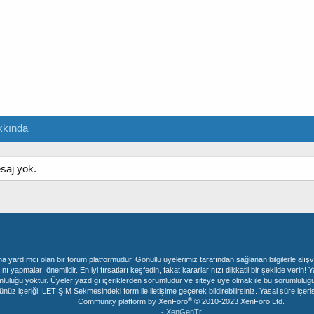
kkında
saj yok.
ına yardımcı olan bir forum platformudur. Gönüllü üyelerimiz tarafından sağlanan bilgilerle alış
ını yapmaları önemlidir. En iyi fırsatları keşfedin, fakat kararlarınızı dikkatli bir şekilde ve
mlülüğü yoktur. Üyeler yazdığı içeriklerden sorumludur ve siteye üye olmak ile bu sorumluluğu 
çeriği İLETİŞİM Sekmesindeki form ile iletişime geçerek bildirebilirsiniz. Yasal süre içerisinde
®
Community platform by XenForo
© 2010-2023 XenForo Ltd.
- XenGenTr