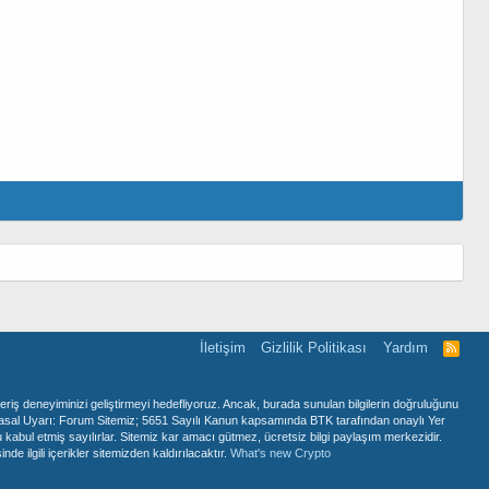
İletişim
Gizlilik Politikası
Yardım
R
S
S
veriş deneyiminizi geliştirmeyi hedefliyoruz. Ancak, burada sunulan bilgilerin doğruluğunu
rin! Yasal Uyarı: Forum Sitemiz; 5651 Sayılı Kanun kapsamında BTK tarafından onaylı Yer
kabul etmiş sayılırlar. Sitemiz kar amacı gütmez, ücretsiz bilgi paylaşım merkezidir.
 ilgili içerikler sitemizden kaldırılacaktır.
What's new Crypto