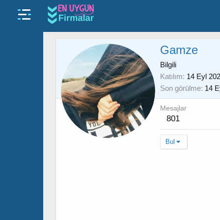
Gamze
Bilgili
Katılım
14 Eyl 20
Son görülme
14 E
Mesajlar
801
Bul