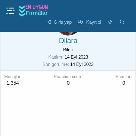
Giriş yap
Kayıt ol
Dilara
Bilgili
Katılım
14 Eyl 2023
Son görülme
14 Eyl 2023
Mesajlar
Reaction score
Puanları
1,354
0
0