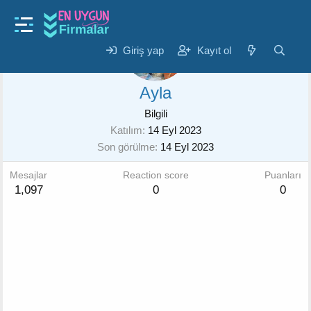
Giriş yap
Kayıt ol
Ayla
Bilgili
Katılım
14 Eyl 2023
Son görülme
14 Eyl 2023
Mesajlar
Reaction score
Puanları
1,097
0
0