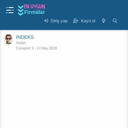
En Uygun Firmalar
Makina-Sanayi
Giriş yap
Kayıt ol
Filtreler
INDEKS
Sultan
Cevaplar
0
13 May 2026