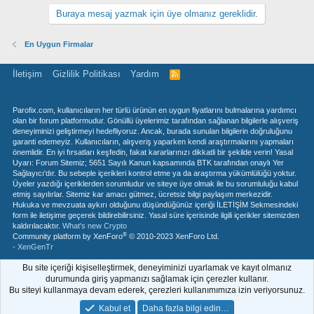
Buraya mesaj yazmak için üye olmanız gereklidir.
En Uygun Firmalar
İletişim
Gizlilik Politikası
Yardım
R
S
S
Parofix.com, kullanıcıların her türlü ürünün en uygun fiyatlarını bulmalarına yardımcı
olan bir forum platformudur. Gönüllü üyelerimiz tarafından sağlanan bilgilerle alışveriş
deneyiminizi geliştirmeyi hedefliyoruz. Ancak, burada sunulan bilgilerin doğruluğunu
garanti edemeyiz. Kullanıcıların, alışveriş yaparken kendi araştırmalarını yapmaları
önemlidir. En iyi fırsatları keşfedin, fakat kararlarınızı dikkatli bir şekilde verin! Yasal
Uyarı: Forum Sitemiz; 5651 Sayılı Kanun kapsamında BTK tarafından onaylı Yer
Sağlayıcı'dır. Bu sebeple içerikleri kontrol etme ya da araştırma yükümlülüğü yoktur.
Üyeler yazdığı içeriklerden sorumludur ve siteye üye olmak ile bu sorumluluğu kabul
etmiş sayılırlar. Sitemiz kar amacı gütmez, ücretsiz bilgi paylaşım merkezidir.
Hukuka ve mevzuata aykırı olduğunu düşündüğünüz içeriği İLETİŞİM Sekmesindeki
form ile iletişime geçerek bildirebilirsiniz. Yasal süre içerisinde ilgili içerikler sitemizden
kaldırılacaktır.
What's new Crypto
®
Community platform by XenForo
© 2010-2023 XenForo Ltd.
- XenGenTr
Bu site içeriği kişiselleştirmek, deneyiminizi uyarlamak ve kayıt olmanız
durumunda giriş yapmanızı sağlamak için çerezler kullanır.
Bu siteyi kullanmaya devam ederek, çerezleri kullanımımıza izin veriyorsunuz.
Kabul et
Daha fazla bilgi edin…