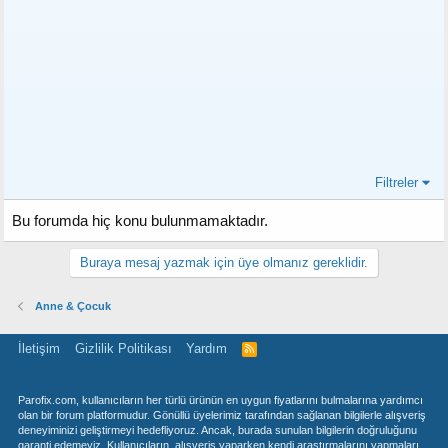
Filtreler
Bu forumda hiç konu bulunmamaktadır.
Buraya mesaj yazmak için üye olmanız gereklidir.
Anne & Çocuk
İletişim
Gizlilik Politikası
Yardım
R
S
S
Parofix.com, kullanıcıların her türlü ürünün en uygun fiyatlarını bulmalarına yardımcı
olan bir forum platformudur. Gönüllü üyelerimiz tarafından sağlanan bilgilerle alışveriş
deneyiminizi geliştirmeyi hedefliyoruz. Ancak, burada sunulan bilgilerin doğruluğunu
garanti edemeyiz. Kullanıcıların, alışveriş yaparken kendi araştırmalarını yapmaları