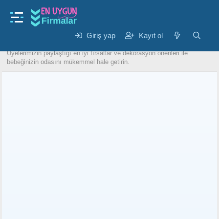
Anne & Çocuk
Bebek Odası
Giriş yap
Kayıt ol
Bebek beşiği, yatak, nevresim takımları ve diğer bebek odası
mobilyaları konusunda en uygun fiyatları bulabileceğiniz forum.
Üyelerimizin paylaştığı en iyi fırsatlar ve dekorasyon önerileri ile
bebeğinizin odasını mükemmel hale getirin.